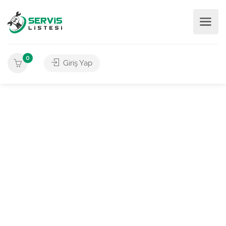
0
Giriş Yap