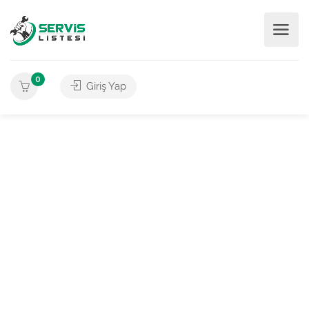
0
Giriş Yap