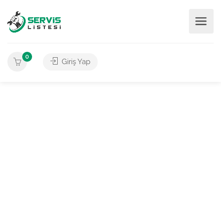
0
Giriş Yap