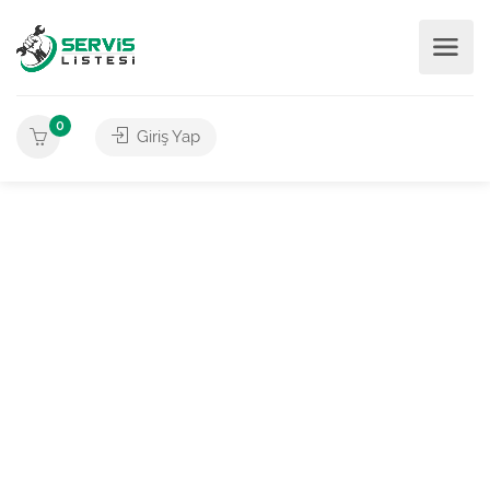
0
Giriş Yap