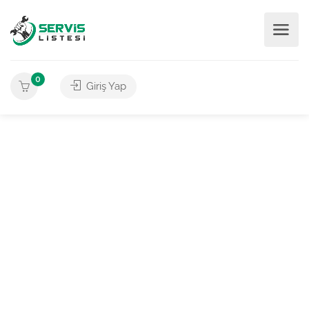
0
Giriş Yap