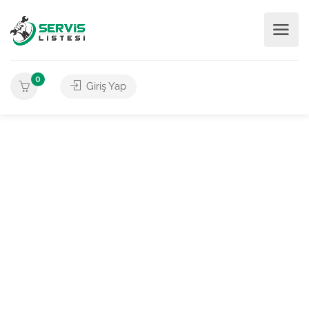
0
Giriş Yap