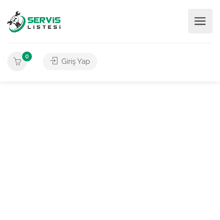
0
Giriş Yap