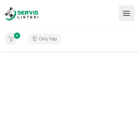
0
Giriş Yap