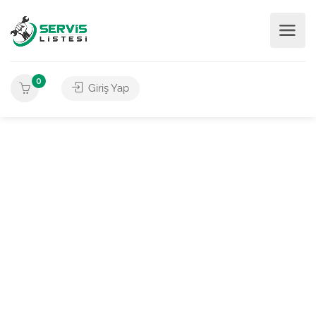
0
Giriş Yap