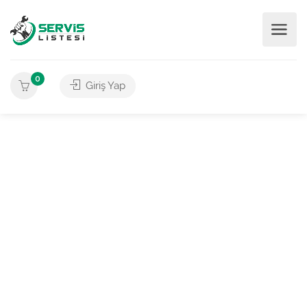
0
Giriş Yap