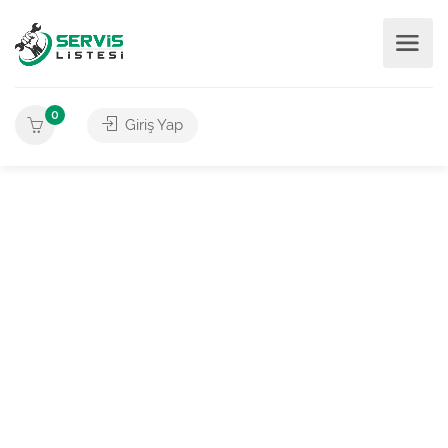
0
Giriş Yap