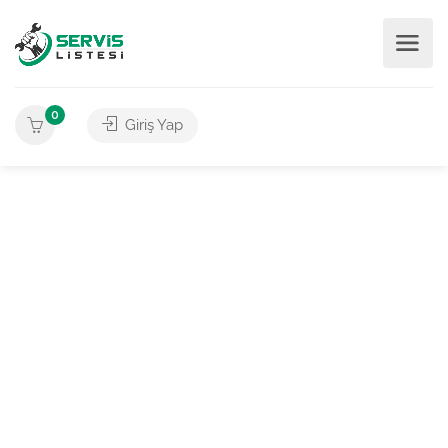
0
Giriş Yap