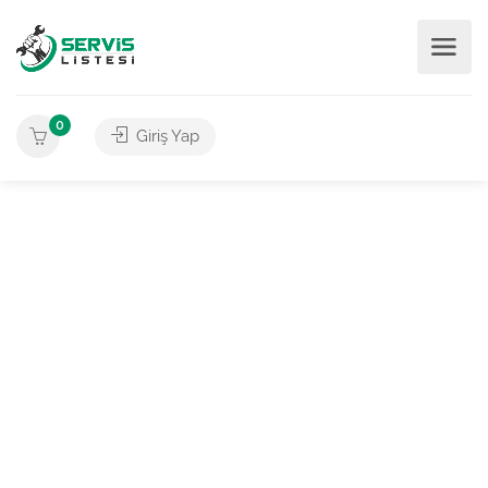
0
Giriş Yap