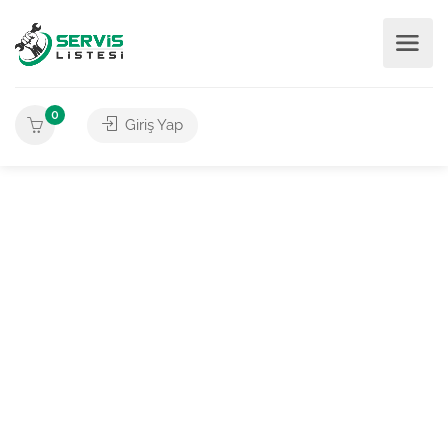
0
Giriş Yap