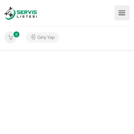
0
Giriş Yap