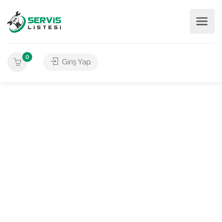
0
Giriş Yap