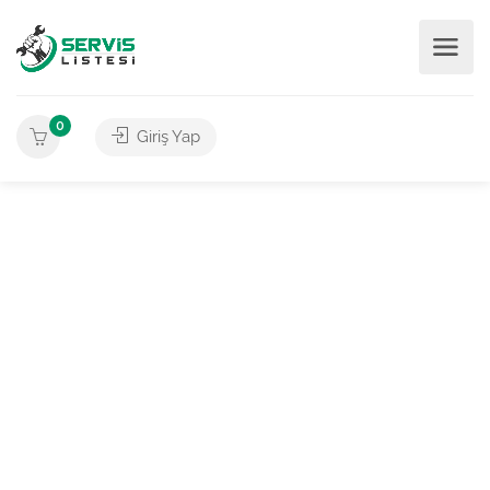
0
Giriş Yap