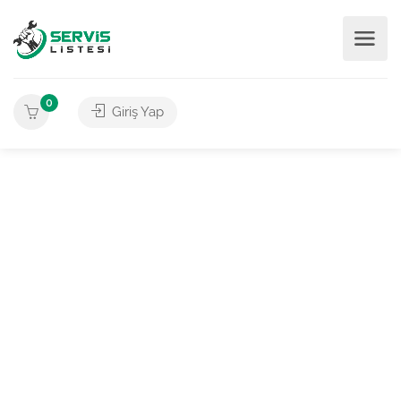
0
Giriş Yap