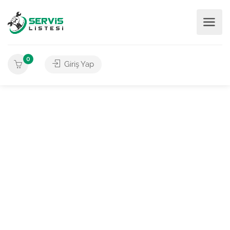
0
Giriş Yap