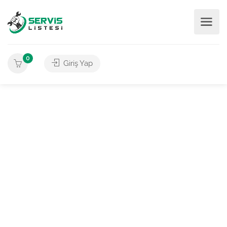
0
Giriş Yap