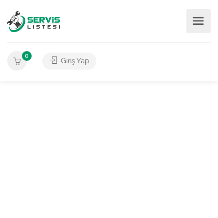
0
Giriş Yap