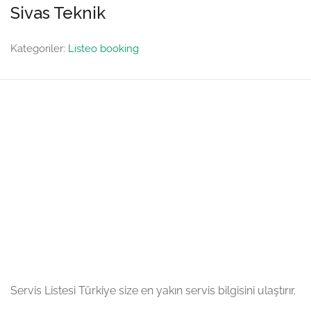
Sivas Teknik
Kategoriler:
Listeo booking
Servis Listesi Türkiye size en yakın servis bilgisini ulaştırır.
Hızlı Bağlantılar
Değerlendirmeler
Profilim
Favoriler
Firmalarım