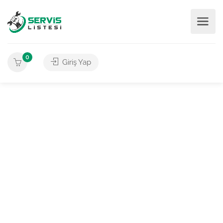
0
Giriş Yap