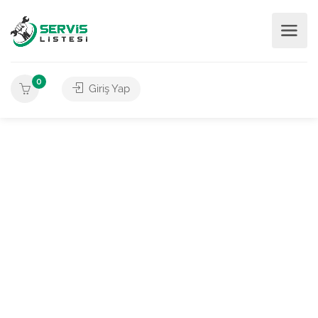
0
Giriş Yap