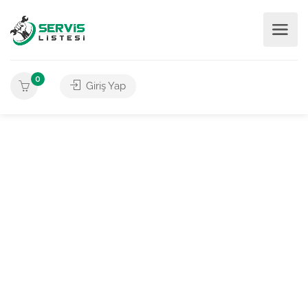
0
Giriş Yap