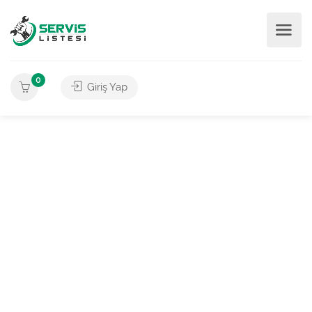
0
Giriş Yap