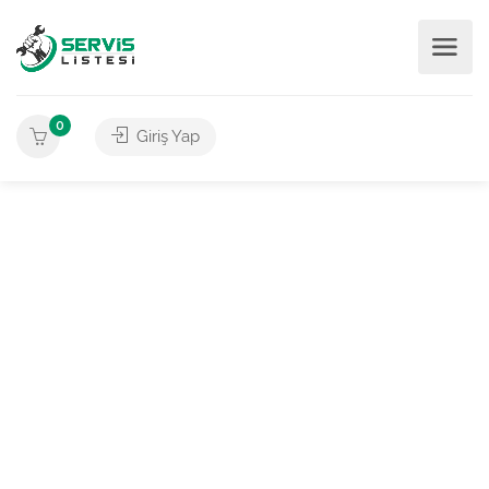
0
Giriş Yap