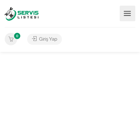
0
Giriş Yap