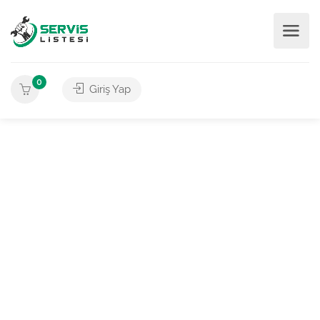
0
Giriş Yap