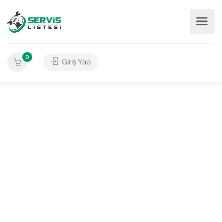
0
Giriş Yap