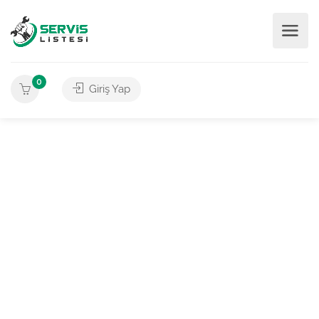
0
Giriş Yap