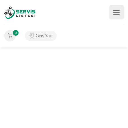
0
Giriş Yap