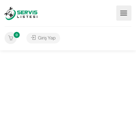
0
Giriş Yap