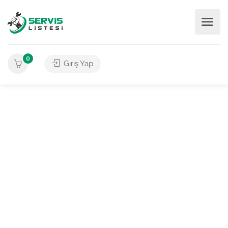
0
Giriş Yap