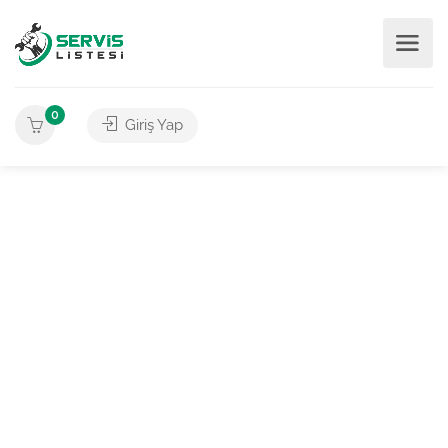
0
Giriş Yap