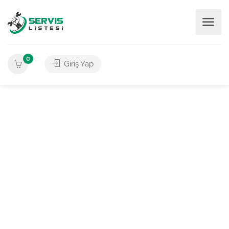
0
Giriş Yap