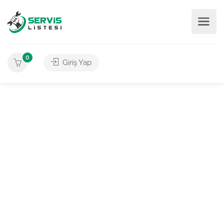
0
Giriş Yap