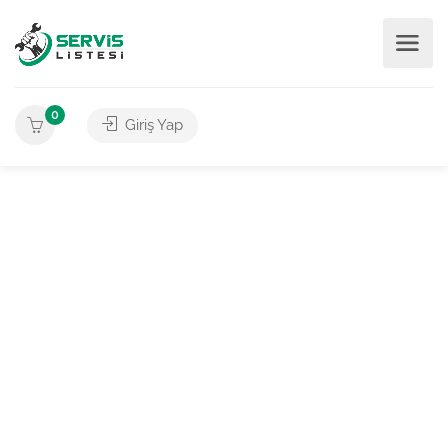
0
Giriş Yap