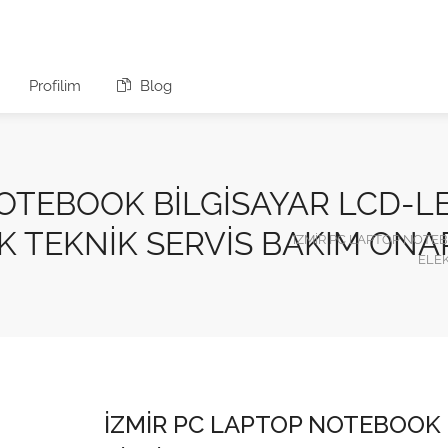
Profilim
Blog
NOTEBOOK BİLGİSAYAR LCD-L
K TEKNİK SERVİS BAKIM ON
İZMİR PC LAPTOP NOTE
ELEK
İZMİR PC LAPTOP NOTEBOOK