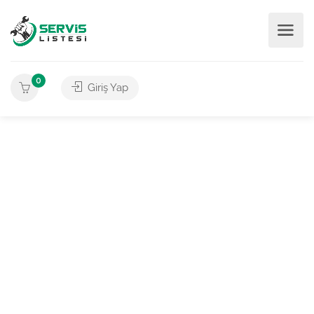
0
Giriş Yap