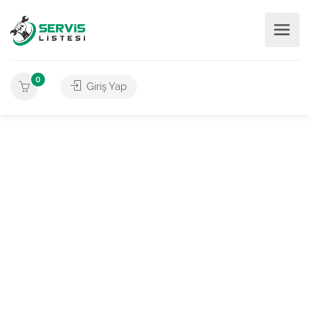
0
Giriş Yap