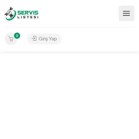
0
Giriş Yap