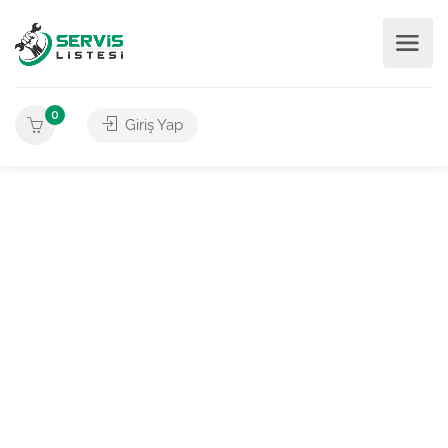
0
Giriş Yap