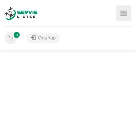
0
Giriş Yap