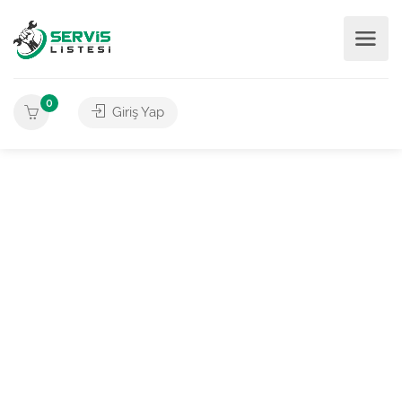
0
Giriş Yap