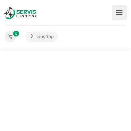
0
Giriş Yap