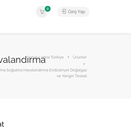
0
Giriş Yap
valandırma
Servis Listesi Türkiye
Ürünler
sıtma Soğutma Havalandırma Endüstriyel Doğalgaz
ve Yangın Tesisat
at