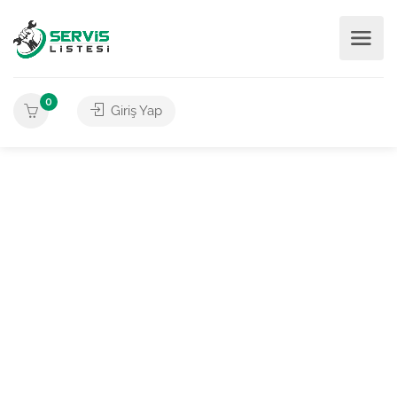
0
Giriş Yap