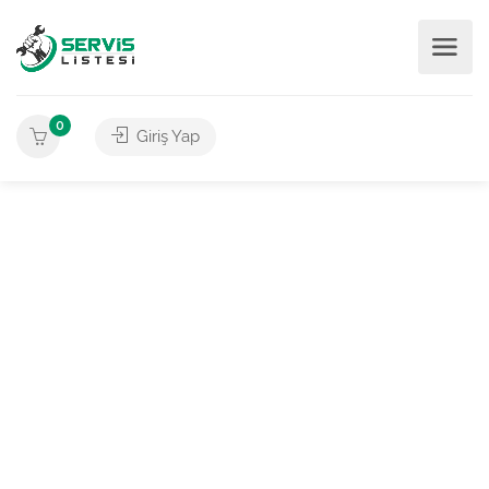
0
Giriş Yap