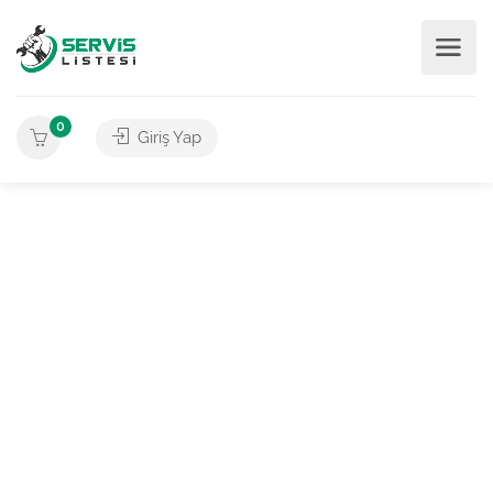
0
Giriş Yap