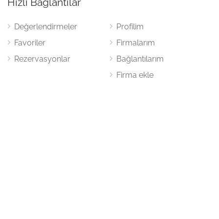
Hızlı Bağlantılar
Değerlendirmeler
Profilim
Favoriler
Firmalarım
Rezervasyonlar
Bağlantılarım
Firma ekle
Bize Ulaşın
Karatay / Konya
Mail:
firma@servislistesi.com
© Türkiye'deki Özel ve Yetkili Servis Noktaları