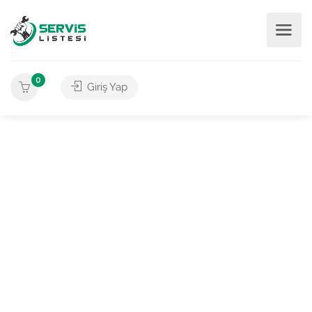
0
Giriş Yap